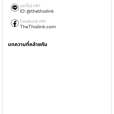
แอดไลน์ คลิก
ID: @thethailink
Facebook คลิก
TheThailink.com
บทความที่คล้ายกัน